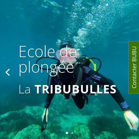
Ecole de
Contacter BUBU
plongée
La
TRIBUBULLES